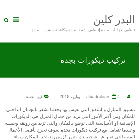
Skip
to
البدر كلين
content
تنظيف خزانات بجدة |تنظيف شقق بجدة|مكافحة حشرات بجدة
تركيب ديكورات بجدة
4 يوليو، 2018
albadrclean
غير مصنف
تنسيق المنازل والشقق التي نعيش بها يجعلنا نشعر بالجمال الداخلي
للمكان ومن أكثر الأمور التي تزيد من جمال المنزل هي الديكورات
الإضافية او الأساسية التي توضع بالمكان والتي تزيد من رونقه وحسنه
وعندما تتعامل مع
تركيب ديكورات بجدة
سوف تخرج بأفضل الأعمال
الفنية التي تعبر عن شخصيتك وتبهر كل من يتواجد بالمكان سواء