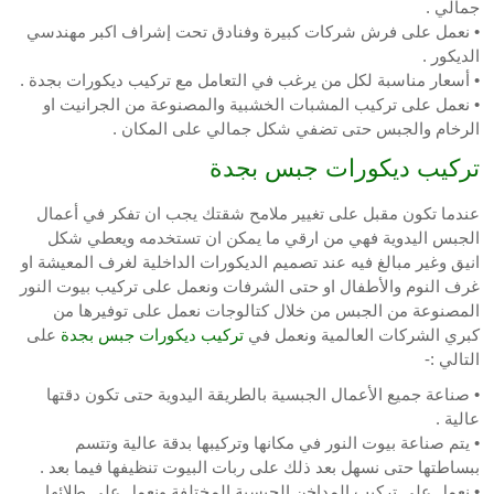
جمالي .
• نعمل على فرش شركات كبيرة وفنادق تحت إشراف اكبر مهندسي
الديكور .
• أسعار مناسبة لكل من يرغب في التعامل مع تركيب ديكورات بجدة .
• نعمل على تركيب المشبات الخشبية والمصنوعة من الجرانيت او
الرخام والجبس حتى تضفي شكل جمالي على المكان .
تركيب ديكورات جبس بجدة
عندما تكون مقبل على تغيير ملامح شقتك يجب ان تفكر في أعمال
الجبس اليدوية فهي من ارقي ما يمكن ان تستخدمه ويعطي شكل
انيق وغير مبالغ فيه عند تصميم الديكورات الداخلية لغرف المعيشة او
غرف النوم والأطفال او حتى الشرفات ونعمل على تركيب بيوت النور
المصنوعة من الجبس من خلال كتالوجات نعمل على توفيرها من
كبري الشركات العالمية ونعمل في
تركيب ديكورات جبس بجدة
على
التالي :-
• صناعة جميع الأعمال الجبسية بالطريقة اليدوية حتى تكون دقتها
عالية .
• يتم صناعة بيوت النور في مكانها وتركيبها بدقة عالية وتتسم
ببساطتها حتى نسهل بعد ذلك على ربات البيوت تنظيفها فيما بعد .
• نعمل على تركيب المداخن الجبسية المختلفة ونعمل على طلائها .