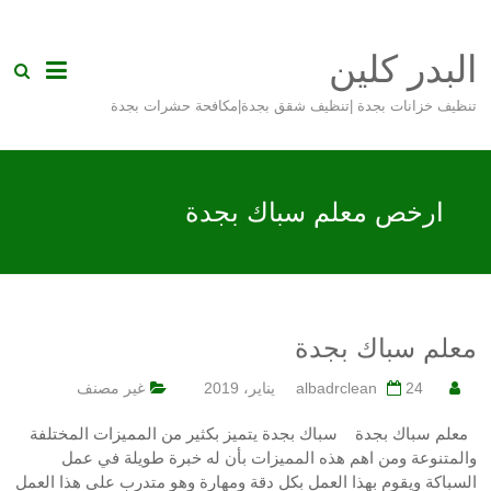
Skip
to
البدر كلين
content
تنظيف خزانات بجدة |تنظيف شقق بجدة|مكافحة حشرات بجدة
ارخص معلم سباك بجدة
معلم سباك بجدة
24 يناير، 2019
albadrclean
غير مصنف
معلم سباك بجدة سباك بجدة يتميز بكثير من المميزات المختلفة
والمتنوعة ومن اهم هذه المميزات بأن له خبرة طويلة في عمل
السباكة ويقوم بهذا العمل بكل دقة ومهارة وهو متدرب على هذا العمل