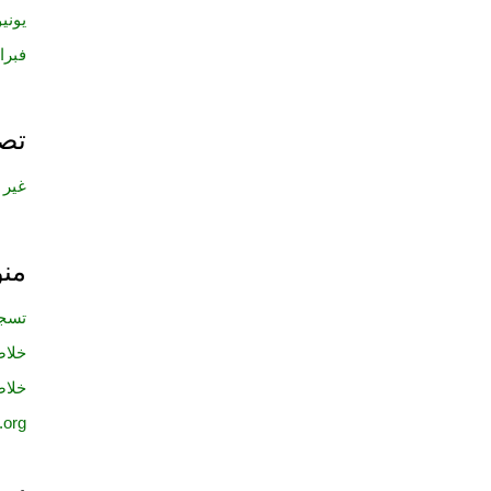
يونيو 17
فبراير 
تص
غير
من
تسجي
خلاصات eed
خلاص
.org