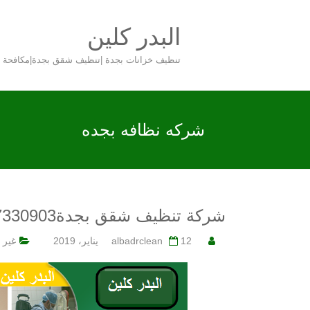
Skip
to
البدر كلين
content
تنظيف خزانات بجدة |تنظيف شقق بجدة|مكافحة
شركه نظافه بجده
شركة تنظيف شقق بجدة0547330903
12 يناير، 2019
albadrclean
غير