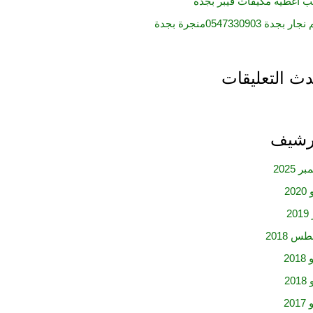
ب اغطية مكيفات فيبر بجدة
 بجدة 0547330903منجرة بجدة
ث التعليقات
أرشيف
 2025
20
20
س 2018
20
20
20